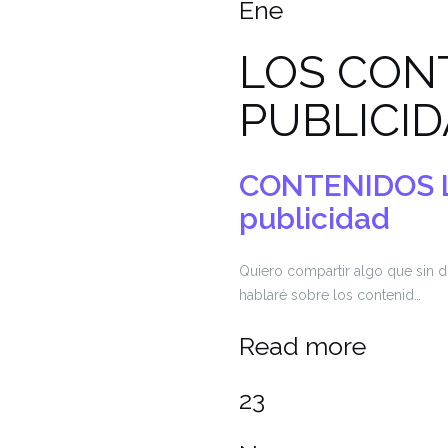
Ene
LOS CON
PUBLICI
CONTENIDOS 
publicidad
Quiero compartir algo que sin 
hablaré sobre los contenid…
Read more
23