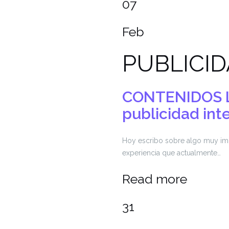
07
Feb
PUBLICI
CONTENIDOS 
publicidad int
Hoy escribo sobre algo muy impo
experiencia que actualmente…
Read more
31