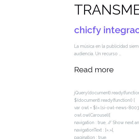
TRANSME
chicfy
integra
La música en la publicidad sie
audiencia. Un recurso …
Read more
jQuery(document).ready(function
$(document).ready(function() {
var owl = $(«.lsi-owl-news-8003
owl.owlCarousel({
navigation : true, // Show next 
navigationText : [»,»],
pagination : true,