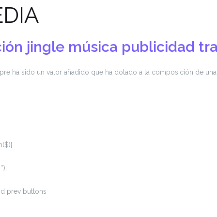
DIA
ción
jingle
música
publicidad
tr
mpre ha sido un valor añadido que ha dotado a la composición de un
($){
″);
and prev buttons